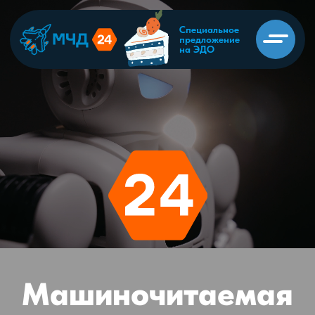
Специальное
предложение
на ЭДО
Сервисы экосистемы МИГ24
МИГ24 Электронное подписание документов
ЭДО24 Электронный документооборот
МЧД24 Машиночитаемые доверенности
МИГ24 Управление организацией
Машиночитаемая
доверенность: как
получить