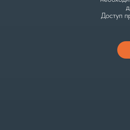
д
Доступ п