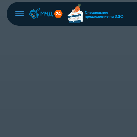
Специальное
предложение на ЭДО
Сервисы экосистемы МИГ24
МИГ24 Электронное подписание документов
ЭДО24 Электронный документооборот
МЧД24 Машиночитаемые доверенности
МИГ24 Управление организацией