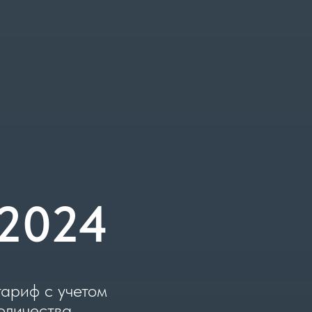
.2024
ариф с учетом
оличества