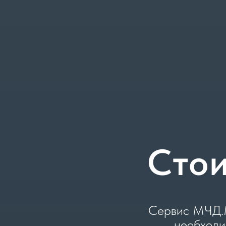
Стои
Сервис МЧД.М
необходи