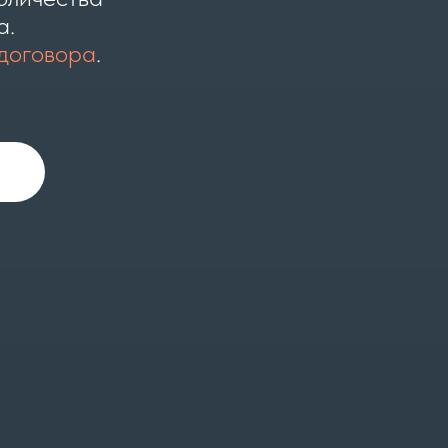
а.
договора
.