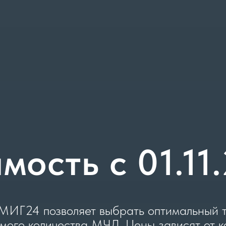
мость c 01.11
ИГ24 позволяет выбрать оптимальный т
мого количества МЧД. Цены зависят от к